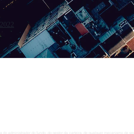
2022
os da Pátria, 89, sala 702
ro, RJ - 22270-000
031 / (21) 3518 - 1032
nainvestimentos.com.br
 do administrador do fundo, do gestor da carteira, de qualquer mecanismo de seg