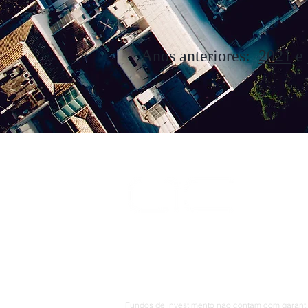
Anos anteriores:
2021
e
Rua Voluntári
Rio de Janei
(21) 3518 - 1
ARENA CAPITAL
contato@are
Fundos de investimento não contam com garantia