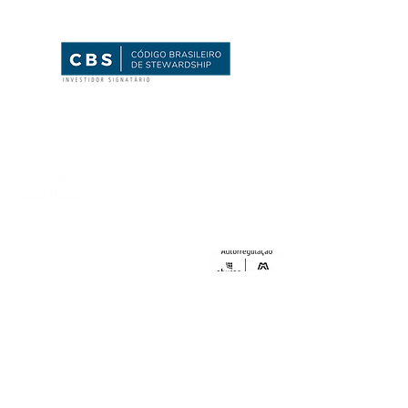
ARENA
CAPITAL
Rua Voluntários da Pátria, 89, sala 702
Rio de Janeiro, RJ -
22270-000
(21) 3518 - 1031
/
(21) 3518 - 1032
contato@arenainvestimentos.com.br
Fundos de investimento não contam com garantia do
administrador do fundo, do gestor da carteira, de qualquer
mecanismo de seguro ou, ainda, do Fundo Garantidor De